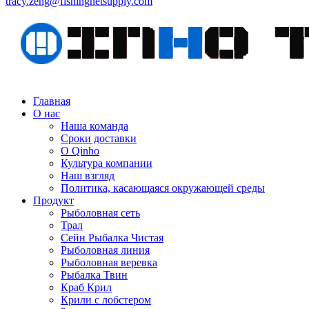
tracy.zeng@fishingnetsupply.com
Главная
О нас
Наша команда
Сроки доставки
О Qinho
Культура компании
Наш взгляд
Политика, касающаяся окружающей среды
Продукт
Рыболовная сеть
Трал
Сейн Рыбалка Чистая
Рыболовная линия
Рыболовная веревка
Рыбалка Твин
Краб Крил
Крили с лобстером