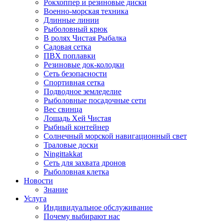
Рокхоппер и резиновые диски
Военно-морская техника
Длинные линии
Рыболовный крюк
В ролях Чистая Рыбалка
Садовая сетка
ПВХ поплавки
Резиновые док-колодки
Сеть безопасности
Спортивная сетка
Подводное земледелие
Рыболовные посадочные сети
Вес свинца
Лошадь Хей Чистая
Рыбный контейнер
Солнечный морской навигационный свет
Траловые доски
Ningittakkat
Сеть для захвата дронов
Рыболовная клетка
Новости
Знание
Услуга
Индивидуальное обслуживание
Почему выбирают нас