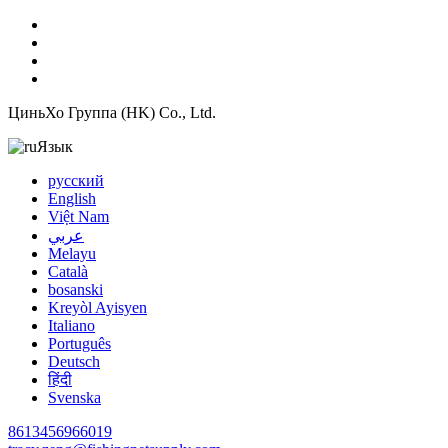
ЦиньХо Группа (HK) Co., Ltd.
Язык
русский
English
Việt Nam
عربي
Melayu
Català
bosanski
Kreyòl Ayisyen
Italiano
Português
Deutsch
हिंदी
Svenska
8613456966019